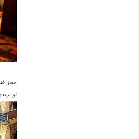
حجز
فن
لو تريد