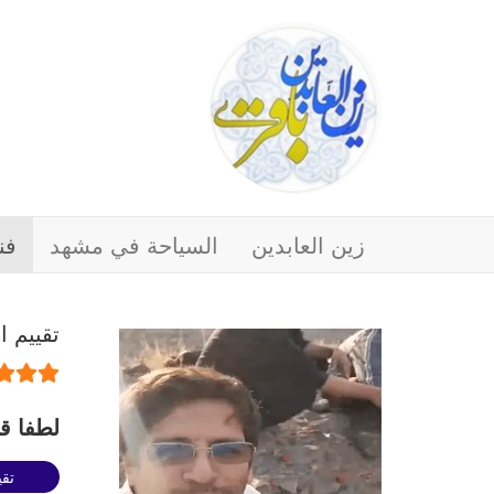
زين العابدين
السياحة في مشهد
فن
تقييم 
لطفا قم