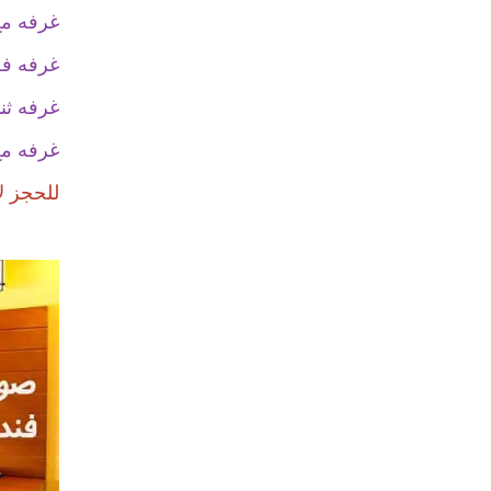
غرفه مع سريرين
غرفه فصل (استاندا
غرفه ثن
غرفه مع
للحجز ل